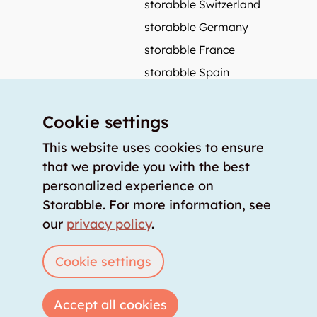
storabble Switzerland
storabble Germany
storabble France
storabble Spain
More from storabble
Cookie settings
FAQ
Press coverage
This website uses cookies to ensure
that we provide you with the best
How to calculate the size of a storage room?
personalized experience on
How much does a storage room cost?
Storabble. For more information, see
For storage providers
our
privacy policy
.
List storage room
Login
Cookie settings
Accept all cookies