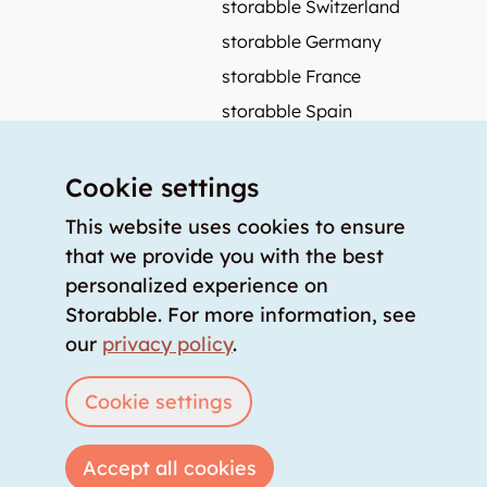
storabble Switzerland
storabble Germany
storabble France
storabble Spain
More from storabble
Cookie settings
FAQ
Press coverage
This website uses cookies to ensure
that we provide you with the best
How to calculate the size of a storage room?
personalized experience on
How much does a storage room cost?
Storabble. For more information, see
For storage providers
our
privacy policy
.
List storage room
Login
Cookie settings
Accept all cookies