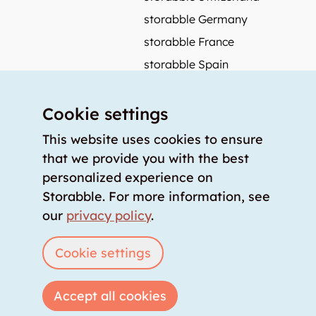
storabble Germany
storabble France
storabble Spain
More from storabble
Cookie settings
FAQ
Press coverage
This website uses cookies to ensure
that we provide you with the best
How to calculate the size of a storage room?
personalized experience on
How much does a storage room cost?
Storabble. For more information, see
For storage providers
our
privacy policy
.
List storage room
Login
Cookie settings
Accept all cookies
Copyright © 2026 storabble
|
privacy policy
|
terms of service
|