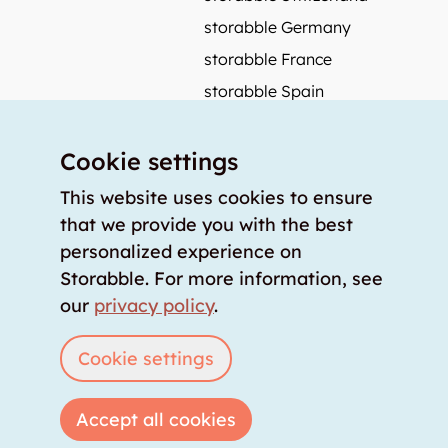
storabble Germany
storabble France
storabble Spain
More from storabble
Cookie settings
FAQ
Press coverage
This website uses cookies to ensure
that we provide you with the best
How to calculate the size of a storage room?
personalized experience on
How much does a storage room cost?
Storabble. For more information, see
For storage providers
our
privacy policy
.
List storage room
Login
Cookie settings
Accept all cookies
Copyright © 2026 storabble
|
privacy policy
|
terms of service
|