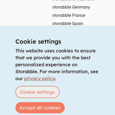
storabble Germany
storabble France
storabble Spain
More from storabble
Cookie settings
FAQ
Press coverage
This website uses cookies to ensure
that we provide you with the best
How to calculate the size of a storage room?
personalized experience on
How much does a storage room cost?
Storabble. For more information, see
For storage providers
our
privacy policy
.
List storage room
Login
Cookie settings
Accept all cookies
Copyright © 2026 storabble
|
privacy policy
|
terms of service
|