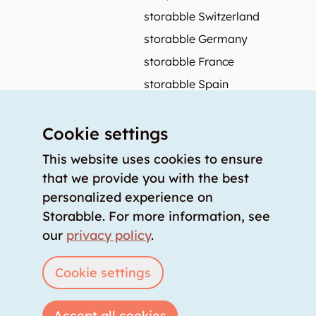
storabble Switzerland
storabble Germany
storabble France
storabble Spain
More from storabble
Cookie settings
FAQ
Press coverage
This website uses cookies to ensure
that we provide you with the best
How to calculate the size of a storage room?
personalized experience on
How much does a storage room cost?
Storabble. For more information, see
For storage providers
our
privacy policy
.
List storage room
Login
Cookie settings
Accept all cookies