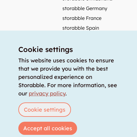
storabble Germany
storabble France
storabble Spain
More from storabble
Cookie settings
FAQ
Press coverage
This website uses cookies to ensure
that we provide you with the best
How to calculate the size of a storage room?
personalized experience on
How much does a storage room cost?
Storabble. For more information, see
For storage providers
our
privacy policy
.
List storage room
Login
Cookie settings
Accept all cookies
Copyright © 2026 storabble
|
privacy policy
|
terms of service
|