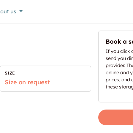
out us
Book a s
If you click 
send you dir
provider. T
online and yo
SIZE
prices, and 
Size on request
these stora