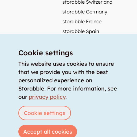
storabble Switzerland
storabble Germany
storabble France
storabble Spain
More from storabble
Cookie settings
FAQ
Press coverage
This website uses cookies to ensure
that we provide you with the best
How to calculate the size of a storage room?
personalized experience on
How much does a storage room cost?
Storabble. For more information, see
For storage providers
our
privacy policy
.
List storage room
Login
Cookie settings
Accept all cookies