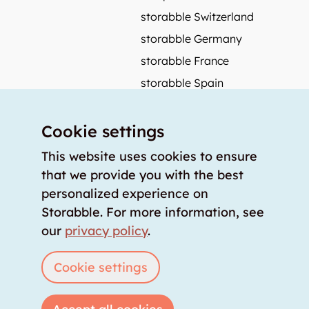
storabble Switzerland
storabble Germany
storabble France
storabble Spain
More from storabble
Cookie settings
FAQ
Press coverage
This website uses cookies to ensure
that we provide you with the best
How to calculate the size of a storage room?
personalized experience on
How much does a storage room cost?
Storabble. For more information, see
For storage providers
our
privacy policy
.
List storage room
Login
Cookie settings