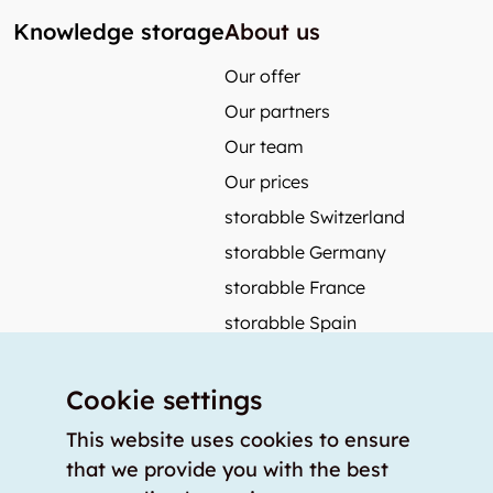
Knowledge storage
About us
Our offer
Our partners
Our team
Our prices
storabble Switzerland
storabble Germany
storabble France
storabble Spain
More from storabble
Cookie settings
FAQ
Press coverage
This website uses cookies to ensure
that we provide you with the best
How to calculate the size of a storage room?