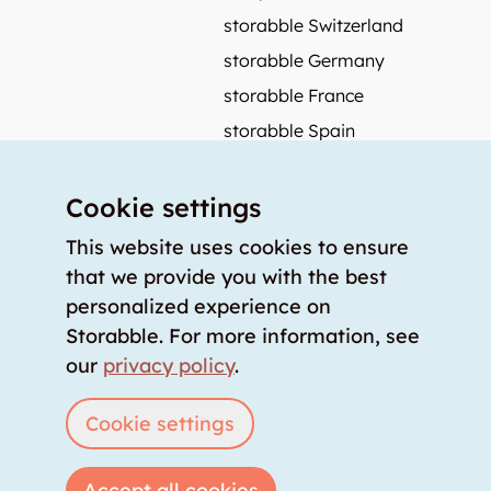
storabble Switzerland
storabble Germany
storabble France
storabble Spain
More from storabble
Cookie settings
FAQ
Press coverage
This website uses cookies to ensure
that we provide you with the best
How to calculate the size of a storage room?
personalized experience on
How much does a storage room cost?
Storabble. For more information, see
For storage providers
our
privacy policy
.
List storage room
Login
Cookie settings
Accept all cookies