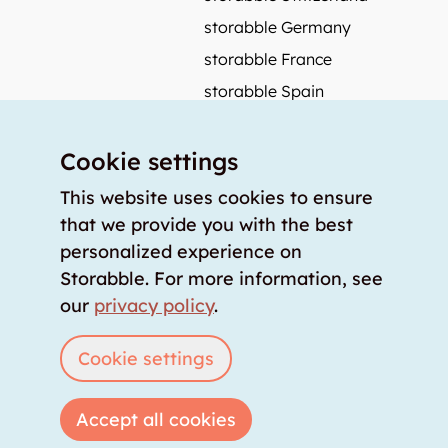
storabble Germany
storabble France
storabble Spain
More from storabble
Cookie settings
FAQ
Press coverage
This website uses cookies to ensure
that we provide you with the best
How to calculate the size of a storage room?
personalized experience on
How much does a storage room cost?
Storabble. For more information, see
For storage providers
our
privacy policy
.
List storage room
Login
Cookie settings
Accept all cookies
Copyright © 2026 storabble
|
privacy policy
|
terms of service
|