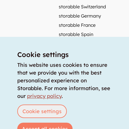
storabble Switzerland
storabble Germany
storabble France
storabble Spain
More from storabble
Cookie settings
FAQ
Press coverage
This website uses cookies to ensure
that we provide you with the best
How to calculate the size of a storage room?
personalized experience on
How much does a storage room cost?
Storabble. For more information, see
For storage providers
our
privacy policy
.
List storage room
Login
Cookie settings
Accept all cookies