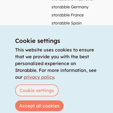
storabble Germany
storabble France
storabble Spain
More from storabble
Cookie settings
FAQ
Press coverage
This website uses cookies to ensure
that we provide you with the best
How to calculate the size of a storage room?
personalized experience on
How much does a storage room cost?
Storabble. For more information, see
For storage providers
our
privacy policy
.
List storage room
Login
Cookie settings
Accept all cookies
Copyright © 2026 storabble
|
privacy policy
|
terms of service
|