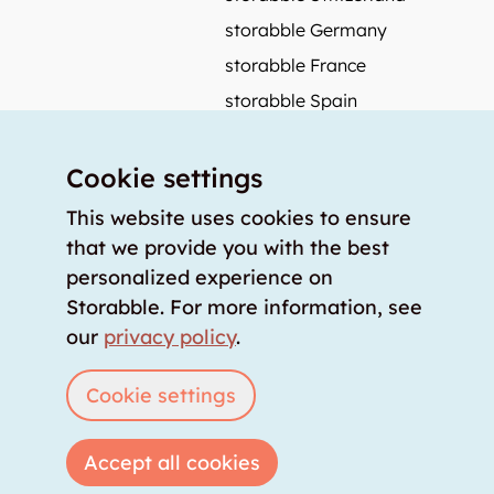
storabble Germany
storabble France
storabble Spain
More from storabble
Cookie settings
FAQ
Press coverage
This website uses cookies to ensure
that we provide you with the best
How to calculate the size of a storage room?
personalized experience on
How much does a storage room cost?
Storabble. For more information, see
For storage providers
our
privacy policy
.
List storage room
Login
Cookie settings
Accept all cookies
Copyright © 2026 storabble
|
privacy policy
|
terms of service
|