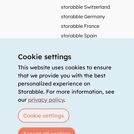
storabble Switzerland
storabble Germany
storabble France
storabble Spain
More from storabble
Cookie settings
FAQ
Press coverage
This website uses cookies to ensure
that we provide you with the best
How to calculate the size of a storage room?
personalized experience on
How much does a storage room cost?
Storabble. For more information, see
For storage providers
our
privacy policy
.
List storage room
Login
Cookie settings
Accept all cookies