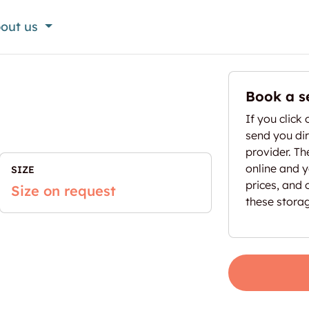
out us
Book a s
If you click 
send you dir
provider. T
online and yo
SIZE
prices, and 
Size on request
these stora