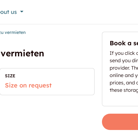
out us
zu vermieten
Book a s
 vermieten
If you click 
send you dir
provider. T
online and yo
SIZE
prices, and 
Size on request
these stora