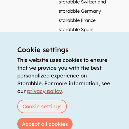
storabble Switzerland
storabble Germany
storabble France
storabble Spain
More from storabble
Cookie settings
FAQ
Press coverage
This website uses cookies to ensure
that we provide you with the best
How to calculate the size of a storage room?
personalized experience on
How much does a storage room cost?
Storabble. For more information, see
For storage providers
our
privacy policy
.
List storage room
Login
Cookie settings
Accept all cookies