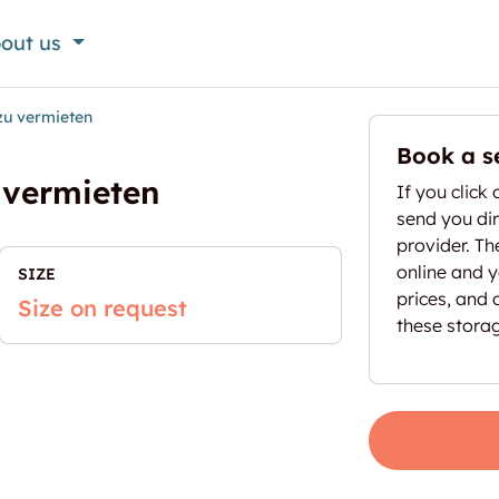
out us
zu vermieten
Book a s
 vermieten
If you click 
send you dir
provider. T
online and yo
SIZE
prices, and 
Size on request
these stora