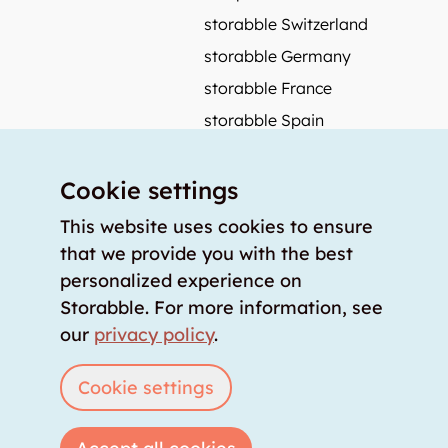
storabble Switzerland
storabble Germany
storabble France
storabble Spain
More from storabble
Cookie settings
FAQ
Press coverage
This website uses cookies to ensure
that we provide you with the best
How to calculate the size of a storage room?
personalized experience on
How much does a storage room cost?
Storabble. For more information, see
For storage providers
our
privacy policy
.
List storage room
Login
Cookie settings