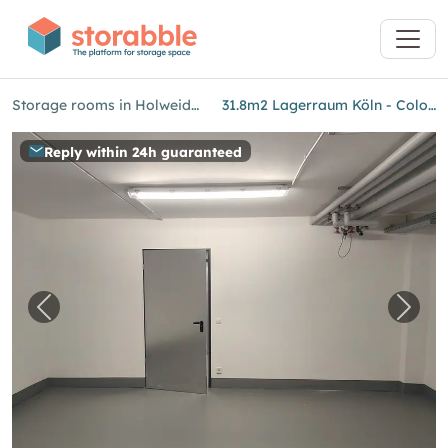
Storage rooms in Holweide (Cologne)
31.8m2 Lagerraum Köln - Colonia-Allee 13
Reply within 24h guaranteed
Previous image for "31.8m2 Lagerraum Köln - 
Next