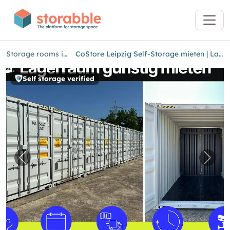
Storage rooms in Leipzig
CoStore Leipzig Self-Storage mieten | Lagercontainer mieten
Self storage verified
Previous image for "CoStore Leipzig Self-Sto
Next