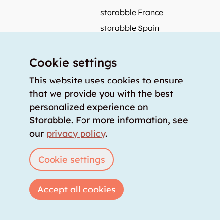
storabble France
storabble Spain
More from storabble
Cookie settings
FAQ
Press coverage
This website uses cookies to ensure
that we provide you with the best
How to calculate the size of a storage room?
personalized experience on
How much does a storage room cost?
Storabble. For more information, see
For storage providers
our
privacy policy
.
List storage room
Login
Cookie settings
Accept all cookies
Copyright © 2026 storabble
|
privacy policy
|
terms of service
|
legal notice
|
info@storabble.com