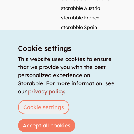
storabble Austria
storabble France
storabble Spain
More from storabble
Cookie settings
FAQ
Press coverage
This website uses cookies to ensure
that we provide you with the best
How to calculate the size of a storage room?
personalized experience on
How much does a storage room cost?
Storabble. For more information, see
For storage providers
our
privacy policy
.
List storage room
Login
Cookie settings
Accept all cookies
Copyright © 2026 storabble
|
privacy policy
|
terms of service
|