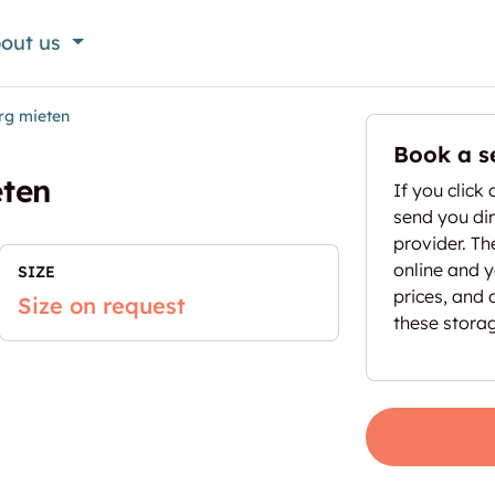
out us
rg mieten
Book a s
eten
If you click 
send you dir
provider. T
online and yo
SIZE
prices, and 
Size on request
these stora