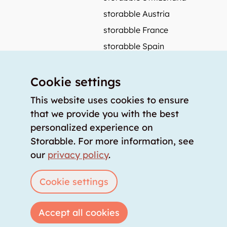
storabble Austria
storabble France
storabble Spain
More from storabble
Cookie settings
FAQ
Press coverage
This website uses cookies to ensure
that we provide you with the best
How to calculate the size of a storage room?
personalized experience on
How much does a storage room cost?
Storabble. For more information, see
For storage providers
our
privacy policy
.
List storage room
Login
Cookie settings
Accept all cookies
Copyright © 2026 storabble
|
privacy policy
|
terms of service
|