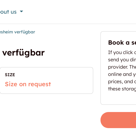
out us
esheim verfügbar
Book a s
 verfügbar
If you click 
send you dir
provider. T
online and yo
SIZE
prices, and 
Size on request
these stora