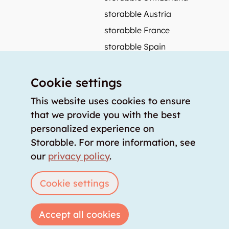
storabble Austria
storabble France
storabble Spain
More from storabble
Cookie settings
FAQ
Press coverage
This website uses cookies to ensure
that we provide you with the best
How to calculate the size of a storage room?
personalized experience on
How much does a storage room cost?
Storabble. For more information, see
For storage providers
our
privacy policy
.
List storage room
Login
Cookie settings
Accept all cookies
Copyright © 2026 storabble
|
privacy policy
|
terms of service
|