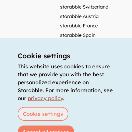
storabble Switzerland
storabble Austria
storabble France
storabble Spain
More from storabble
Cookie settings
FAQ
Press coverage
This website uses cookies to ensure
that we provide you with the best
How to calculate the size of a storage room?
personalized experience on
How much does a storage room cost?
Storabble. For more information, see
For storage providers
our
privacy policy
.
List storage room
Login
Cookie settings
Accept all cookies