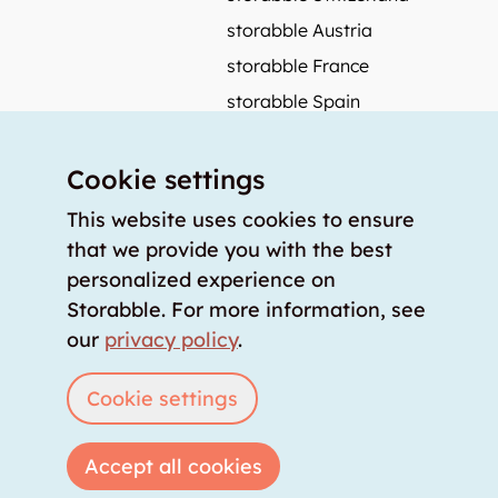
storabble Austria
storabble France
storabble Spain
More from storabble
Cookie settings
FAQ
Press coverage
This website uses cookies to ensure
that we provide you with the best
How to calculate the size of a storage room?
personalized experience on
How much does a storage room cost?
Storabble. For more information, see
For storage providers
our
privacy policy
.
List storage room
Login
Cookie settings
Accept all cookies
Copyright © 2026 storabble
|
privacy policy
|
terms of service
|