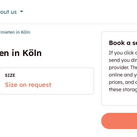
out us
rmieten in Köln
Book a s
en in Köln
If you click 
send you dir
provider. T
online and yo
SIZE
prices, and 
Size on request
these stora