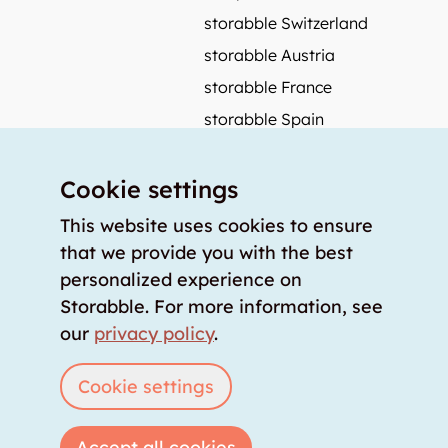
storabble Switzerland
storabble Austria
storabble France
storabble Spain
More from storabble
Cookie settings
FAQ
Press coverage
This website uses cookies to ensure
that we provide you with the best
How to calculate the size of a storage room?
personalized experience on
How much does a storage room cost?
Storabble. For more information, see
For storage providers
our
privacy policy
.
List storage room
Login
Cookie settings
Accept all cookies