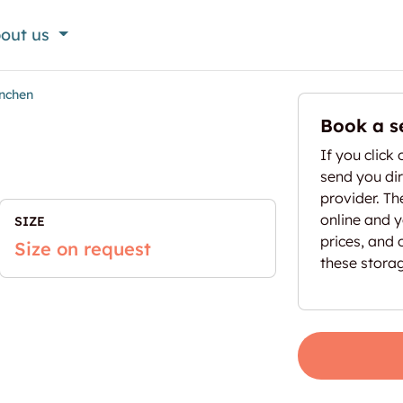
out us
nchen
Book a s
If you click 
send you dir
provider. T
online and yo
SIZE
prices, and 
Size on request
these stora