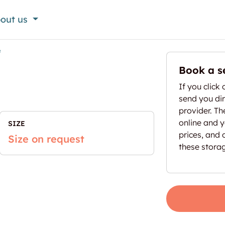
out us
f
Book a s
If you click 
send you dir
provider. T
online and yo
SIZE
prices, and 
Size on request
these stora