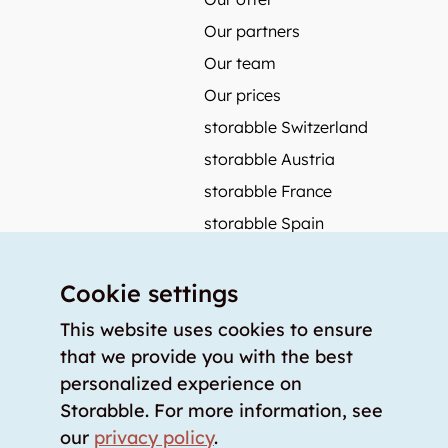
Our partners
Our team
Our prices
storabble Switzerland
storabble Austria
storabble France
storabble Spain
More from storabble
Cookie settings
FAQ
Press coverage
This website uses cookies to ensure
that we provide you with the best
How to calculate the size of a storage room?
personalized experience on
How much does a storage room cost?
Storabble. For more information, see
For storage providers
our
privacy policy
.