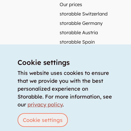
Our prices
storabble Switzerland
storabble Germany
storabble Austria
storabble Spain
More from storabble
Cookie settings
FAQ
Press coverage
This website uses cookies to ensure
that we provide you with the best
How to calculate the size of a storage room?
personalized experience on
How much does a storage room cost?
Storabble. For more information, see
For storage providers
our
privacy policy
.
List storage room
Login
Cookie settings