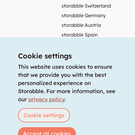
storabble Switzerland
storabble Germany
storabble Austria
storabble Spain
More from storabble
Cookie settings
FAQ
Press coverage
This website uses cookies to ensure
that we provide you with the best
How to calculate the size of a storage room?
personalized experience on
How much does a storage room cost?
Storabble. For more information, see
For storage providers
our
privacy policy
.
List storage room
Login
Cookie settings
Accept all cookies