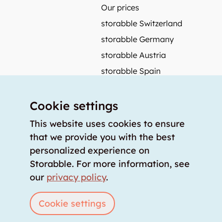
Our prices
storabble Switzerland
storabble Germany
storabble Austria
storabble Spain
More from storabble
Cookie settings
FAQ
Press coverage
This website uses cookies to ensure
that we provide you with the best
How to calculate the size of a storage room?
personalized experience on
How much does a storage room cost?
Storabble. For more information, see
For storage providers
our
privacy policy
.
List storage room
Login
Cookie settings