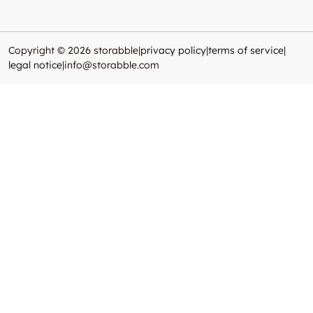
Copyright © 2026 storabble
|
privacy policy
|
terms of service
|
legal notice
|
info@storabble.com