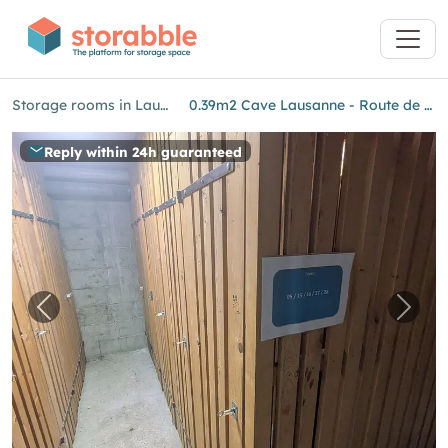
Storage rooms in Lausanne
0.39m2 Cave Lausanne - Route de Berne 2
Reply within 24h guaranteed
Previous image for "0.39m2 Cave Lausanne - 
Next