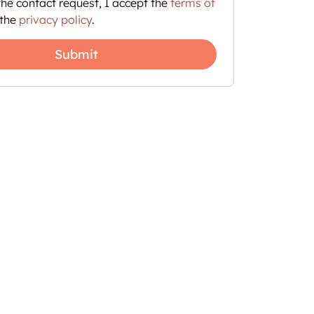
he contact request, I accept the
terms of
the
privacy policy
.
Submit