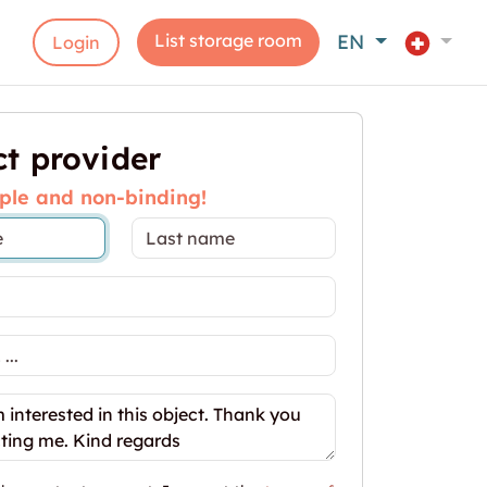
List storage room
EN
Login
t provider
ple and non-binding!
nat GRATIS - Lagerraum 68.5m2 in Zürich Enge"