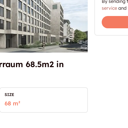
By sending t
service
and 
rraum 68.5m2 in
SIZE
68 m²