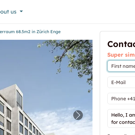
out us
erraum 68.5m2 in Zürich Enge
Contac
Super sim
ATIS - Lagerraum 68.5m2 in Zürich Enge"
Next image for "1 Mo