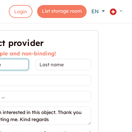
List storage room
EN
Login
t provider
ple and non-binding!
2m2 Lagerraum Bülach - Im Rietpark 13"