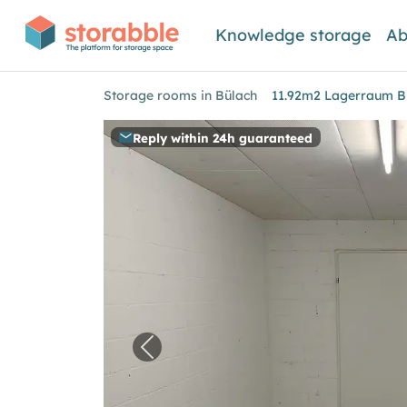
Knowledge storage
Ab
Storage rooms in Bülach
11.92m2 Lagerraum Bü
Reply within 24h guaranteed
Previous image for "11.92m2 Lag