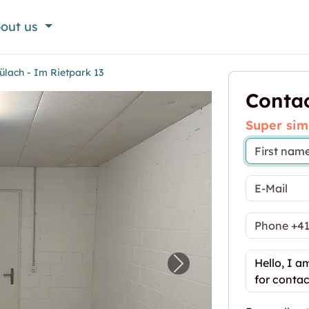
out us
lach - Im Rietpark 13
Contac
Super sim
erraum Bülach - Im Rietpark 13"
Next image for "11.9