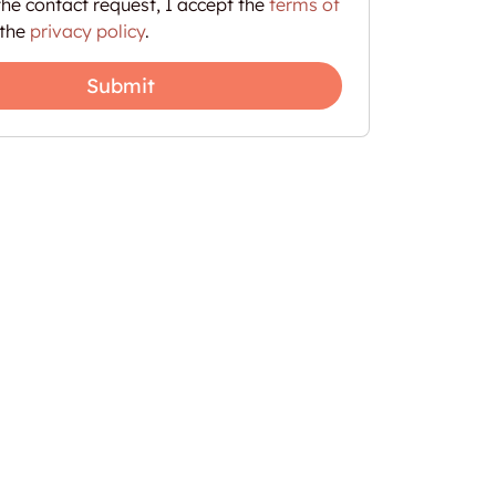
he contact request, I accept the
terms of
the
privacy policy
.
Submit