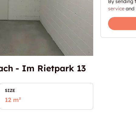
By sending t
service
and 
ch - Im Rietpark 13
SIZE
12 m²