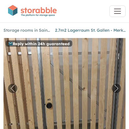
Storage rooms in Saint Gallen
2.7m2 Lagerraum St. Gallen - Merkurstrasse 1
Reply within 24h guaranteed
Previous image for "2.7m2 Lagerraum St. Galle
Next 