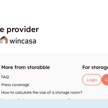
e provider
More from storabble
For storag
FAQ
L
Login
Press coverage
How to calculate the size of a storage room?
How much does a storage room cost?
y