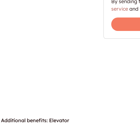
By sending t
service
and 
Additional benefits: Elevator