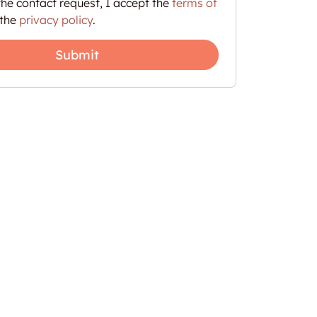
he contact request, I accept the
terms of
the
privacy policy
.
Submit