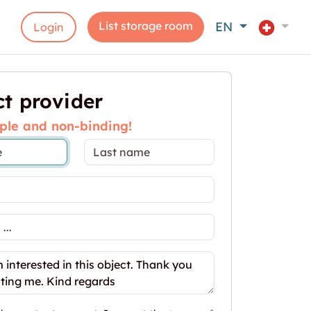
List storage room
EN
Login
t provider
ple and non-binding!