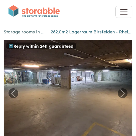
Storage rooms in Birsfelden
262.0m2 Lagerraum Birsfelden - Rheinfelderstrasse 19
Reply within 24h guaranteed
Previous image for "262.0m2 Lagerraum Birsfe
Next