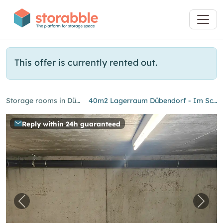
This offer is currently rented out.
Storage rooms in Dübendorf
40m2 Lagerraum Dübendorf - Im Schossacher 12
Reply within 24h guaranteed
Previous image for "40m2 Lagerraum Dübendo
Next