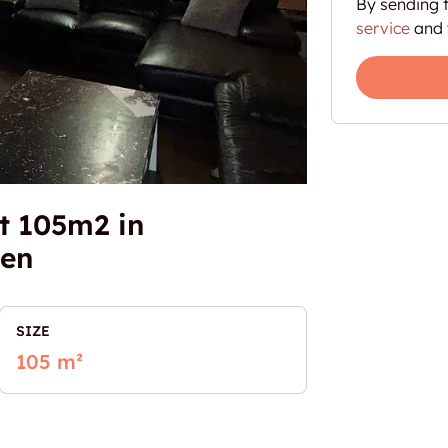
By sending t
service
and 
t 105m2 in
ten
SIZE
105 m²