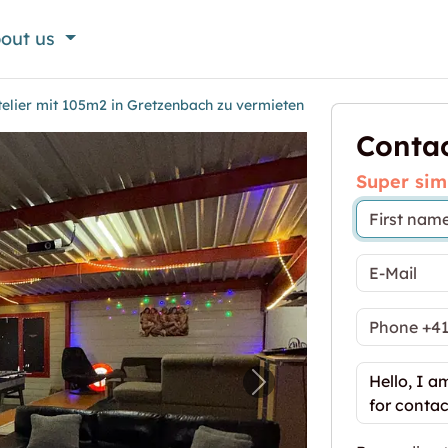
out us
elier mit 105m2 in Gretzenbach zu vermieten
Contac
Super sim
s Atelier mit 105m2 in Gretzenbach zu vermieten"
Next image for "Gros