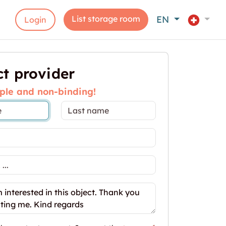
List storage room
EN
Login
t provider
ple and non-binding!
szügiges Atelier mit 105m2 in Gretzenbach zu verm