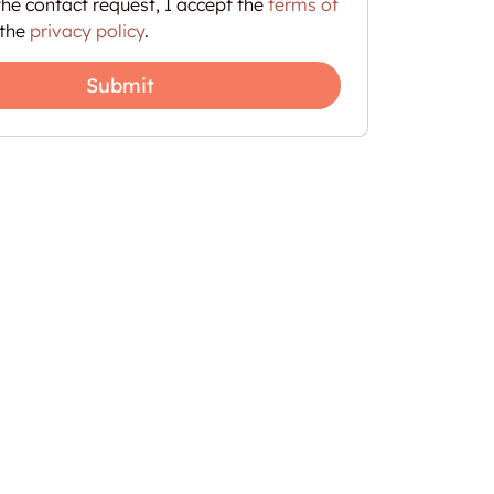
he contact request, I accept the
terms of
the
privacy policy
.
Submit