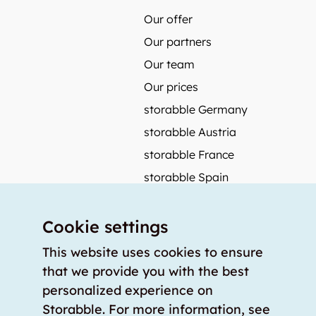
Our offer
Our partners
Our team
Our prices
storabble Germany
storabble Austria
storabble France
storabble Spain
More from storabble
Cookie settings
FAQ
Press coverage
This website uses cookies to ensure
that we provide you with the best
How to calculate the size of a storage room?
personalized experience on
How much does a storage room cost?
Storabble. For more information, see