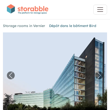
Storage rooms in Vernier
Dépôt dans le bâtiment Bird
Previous image for "Dépôt dans le bâtiment Bi
Next 