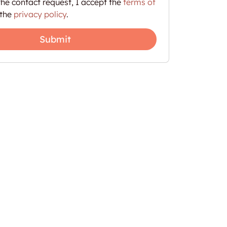
he contact request, I accept the
terms of
the
privacy policy
.
Submit