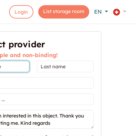
List storage room
EN
Login
t provider
ple and non-binding!
 dans le bâtiment Bird"