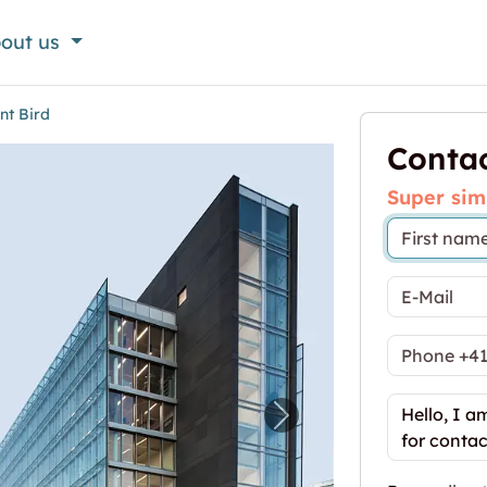
out us
nt Bird
Contac
Super sim
e bâtiment Bird"
Next image for "Dépôt