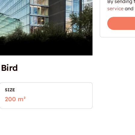
By sending t
service
and 
 Bird
SIZE
200 m²